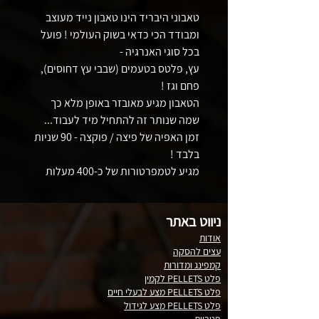
טאבוני היבריד הינו טאבון נייד מעוצב 
ומבודד הכי כדאי בשוק העולמי ! פועל 
בכל סוגי האנרגיה -
עץ, פלטס בטעמים (שבבי עץ דחוסים), 
פחם וגז !
הטאבון מגיע מאובזר באופן מלא כך 
שמה שנותר זה להתחיל מיד לעבוד...
זמן האפיה של פיצה / פוקצה - 90 שניות 
בלבד !
מגיע לטמפרטורות של כ-400 מעלות 
תוך כ30 -40 דקות מרגע ההפעלה (זמן 
קליטת החום באבן)
ניווט באתר
הגובה מהאבן לתקרת הטאבון הינו 12 
אודות
ס"מ כך מתאפשר בקלות לאפות מוצרים 
עצים להסקה
גבוהים כמו לחם או הכנסת מחבתות וכלי 
קמפינג ומדורות
אפיה ובישול בקלות .
פלט PELLETS לקמין
פלט PELLETS מצע לבעלי חיים
פלט PELLETS מצע לגידול