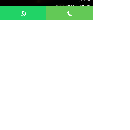
פטריות
מעשנות, טאבונים וחומרי בעירה
ועישון
ארובות ומוצרים משלימים
נקודות מכירה והפצה
צרו קשר
077-4341900
|
077-4341213
info@pil-coal.com
מושב אמונים רח' הזית 115
כדאי לדעת
כל המחירים כוללים מע"מ אך לא כוללים הובלה
משלוחים לכל הארץ
שירות מהיר ב-WhatsApp